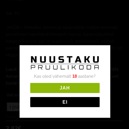
Alk. 7%.
JAKOB – Rikkaliku aroomi ja karamellise maitse annavad
pruulimisel kasutatud linnased, humal, karamellsuhkur,
karge põhjavesi 190 m sügavuselt, spetsiaalselt valitud
pärmitüvi ja ale-õlule omane pinnakääritus meetod. IBU 20.
Magusalt kangeim Nuustaku Pruulikoja õlu!
Laost otsa lõppenud toote ostupäringu saad esitada SIIN.
Kas oled vähemalt
aastane?
Anname sinule teada meie pruuligraafikust ja võimaluset
18
toode valmistada.
JAH
Vali kogus
: 1 pudel
EI
1 pudel
kast (24tk)
PUHASTA
2,82
€