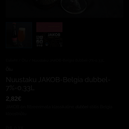
Esileht
/
Õlu
/ Nuustaku JAKOB-Belgia dubbel-7%-0,33L
Õlu
Nuustaku JAKOB-Belgia dubbel-
7%-0,33L
2,82
€
JAKOB on filtreerimata klassikaline
-stiilis Belgia
dubbel
kloostriõlu
Pdl. 0,33l