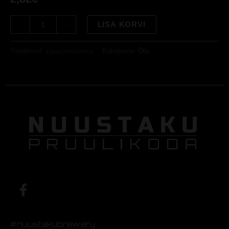
-
+
LISA KORVI
Tootekood:
4744720010029
Kategooria:
Õlu
F
a
c
e
#nuustakubrewery