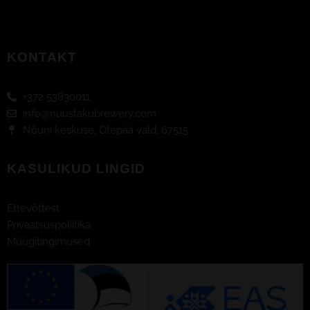
b
o
o
k
KONTAKT
-
f
+372 53830011
info@nuustakubrewery.com
Nõuni keskuse, Otepää vald, 67515
KASULIKUD LINGID
Ettevõttest
Privaatsuspoliitika
Müügitingimused