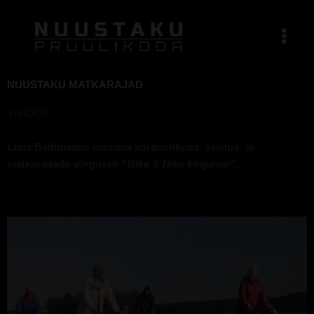
Skip
to
content
NUUSTAKU MATKARAJAD
VISIOON
Luua Baltimaade suurima võrgustikuga seiklus- ja
matkaradade võrgustik
“Bike & Hike kingdom”
.