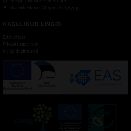
info@nuustakubrewery.com
Nõuni keskuse, Otepää vald, 67515
KASULIKUD LINGID
Ettevõttest
Privaatsuspoliitika
Müügitingimused