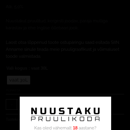
Alk. 5,0%
Nuustakul pruulitud, kergesti joodav, paraja mulliga
karastav ja ehe Inglise õllebaari jook.
Laost otsa lõppenud toote ostupäringu saad esitada SIIN.
Anname sinule teada meie pruuligraafikust ja võimaluset
toode valmistada.
Vali kogus
: vaat 30L
vaat 30L
PUHASTA
-
+
LISA KORVI
Tootekood:
4744720010036
Kategooria:
Õlu
Kas oled vähemalt
aastane?
18