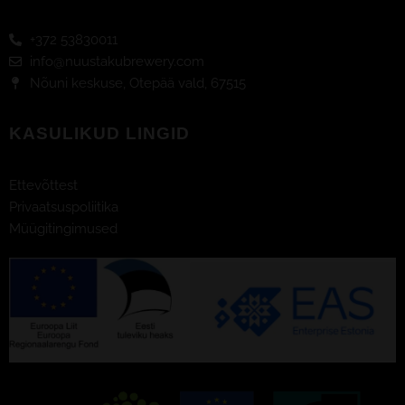
-
f
+372 53830011
info@nuustakubrewery.com
Nõuni keskuse, Otepää vald, 67515
KASULIKUD LINGID
Ettevõttest
Privaatsuspoliitika
Müügitingimused