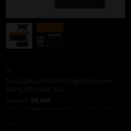
Esileht
/
Õlu
/ Nuustaku HARRY-English brown ale-5,0%-Vaat 30L
Õlu
Nuustaku HARRY-English brown
ale-5,0%-Vaat 30L
119,00
€
89,00
€
HARRY on
stiilis õlu. Inglise pubiõlle nr. 1.
English brown ale-
Vaat 30l